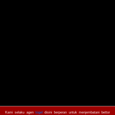
Kami selaku agen
togel
disini berperan untuk menjembatani bettor