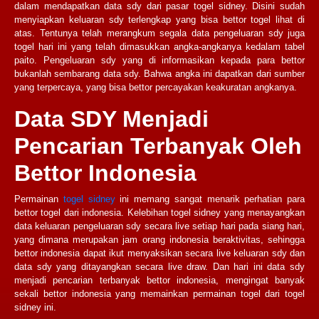
dalam mendapatkan data sdy dari pasar togel sidney. Disini sudah
menyiapkan keluaran sdy terlengkap yang bisa bettor togel lihat di
atas. Tentunya telah merangkum segala data pengeluaran sdy juga
togel hari ini yang telah dimasukkan angka-angkanya kedalam tabel
paito. Pengeluaran sdy yang di informasikan kepada para bettor
bukanlah sembarang data sdy. Bahwa angka ini dapatkan dari sumber
yang terpercaya, yang bisa bettor percayakan keakuratan angkanya.
Data SDY Menjadi
Pencarian Terbanyak Oleh
Bettor Indonesia
Permainan
togel sidney
ini memang sangat menarik perhatian para
bettor togel dari indonesia. Kelebihan togel sidney yang menayangkan
data keluaran pengeluaran sdy secara live setiap hari pada siang hari,
yang dimana merupakan jam orang indonesia beraktivitas, sehingga
bettor indonesia dapat ikut menyaksikan secara live keluaran sdy dan
data sdy yang ditayangkan secara live draw. Dan hari ini data sdy
menjadi pencarian terbanyak bettor indonesia, mengingat banyak
sekali bettor indonesia yang memainkan permainan togel dari togel
sidney ini.